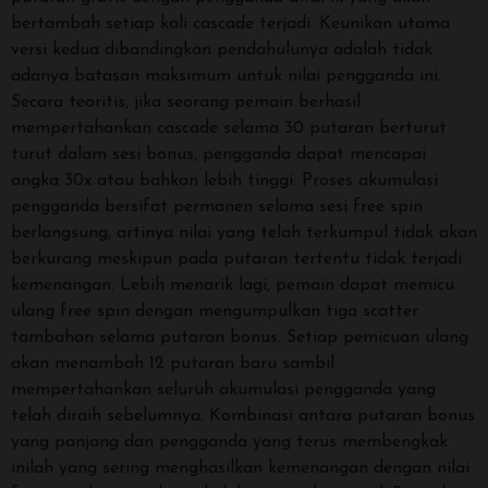
bertambah setiap kali cascade terjadi. Keunikan utama
versi kedua dibandingkan pendahulunya adalah tidak
adanya batasan maksimum untuk nilai pengganda ini.
Secara teoritis, jika seorang pemain berhasil
mempertahankan cascade selama 30 putaran berturut
turut dalam sesi bonus, pengganda dapat mencapai
angka 30x atau bahkan lebih tinggi. Proses akumulasi
pengganda bersifat permanen selama sesi free spin
berlangsung, artinya nilai yang telah terkumpul tidak akan
berkurang meskipun pada putaran tertentu tidak terjadi
kemenangan. Lebih menarik lagi, pemain dapat memicu
ulang free spin dengan mengumpulkan tiga scatter
tambahan selama putaran bonus. Setiap pemicuan ulang
akan menambah 12 putaran baru sambil
mempertahankan seluruh akumulasi pengganda yang
telah diraih sebelumnya. Kombinasi antara putaran bonus
yang panjang dan pengganda yang terus membengkak
inilah yang sering menghasilkan kemenangan dengan nilai