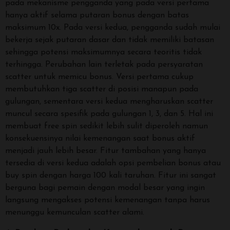
pada mekanisme pengganda yang pada versi pertama
hanya aktif selama putaran bonus dengan batas
maksimum 10x. Pada versi kedua, pengganda sudah mulai
bekerja sejak putaran dasar dan tidak memiliki batasan
sehingga potensi maksimumnya secara teoritis tidak
terhingga. Perubahan lain terletak pada persyaratan
scatter untuk memicu bonus. Versi pertama cukup
membutuhkan tiga scatter di posisi manapun pada
gulungan, sementara versi kedua mengharuskan scatter
muncul secara spesifik pada gulungan 1, 3, dan 5. Hal ini
membuat free spin sedikit lebih sulit diperoleh namun
konsekuensinya nilai kemenangan saat bonus aktif
menjadi jauh lebih besar. Fitur tambahan yang hanya
tersedia di versi kedua adalah opsi pembelian bonus atau
buy spin dengan harga 100 kali taruhan. Fitur ini sangat
berguna bagi pemain dengan modal besar yang ingin
langsung mengakses potensi kemenangan tanpa harus
menunggu kemunculan scatter alami.