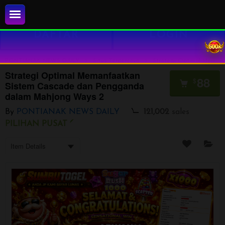
DAFTAR
LOGIN
PONTIANAK NEWS DAILY
Situs Terpercaya
Strategi Optimal Memanfaatkan Sistem Cascade dan Pengganda dalam Mahjong Ways 2
Strategi Optimal Memanfaatkan
88
$
Sistem Cascade dan Pengganda
dalam Mahjong Ways 2
By
PONTIANAK NEWS DAILY
121,002
sales
PILIHAN PUSAT
Item Details