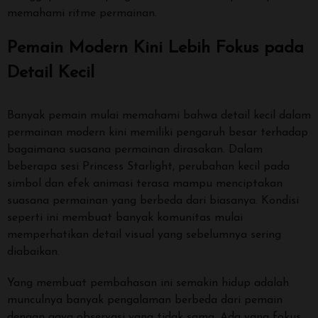
memahami ritme permainan.
Pemain Modern Kini Lebih Fokus pada
Detail Kecil
Banyak pemain mulai memahami bahwa detail kecil dalam
permainan modern kini memiliki pengaruh besar terhadap
bagaimana suasana permainan dirasakan. Dalam
beberapa sesi Princess Starlight, perubahan kecil pada
simbol dan efek animasi terasa mampu menciptakan
suasana permainan yang berbeda dari biasanya. Kondisi
seperti ini membuat banyak komunitas mulai
memperhatikan detail visual yang sebelumnya sering
diabaikan.
Yang membuat pembahasan ini semakin hidup adalah
munculnya banyak pengalaman berbeda dari pemain
dengan gaya observasi yang tidak sama. Ada yang fokus