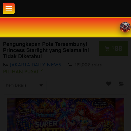
DAFTAR
LOGIN
JAKARTA DAILY NEWS
Situs Terpercaya
Pengungkapan Pola Tersembunyi Princess Starlight yang Selama Ini Tidak Diketahui
Pengungkapan Pola Tersembunyi
88
$
Princess Starlight yang Selama Ini
Tidak Diketahui
By
JAKARTA DAILY NEWS
121,002
sales
PILIHAN PUSAT
Item Details