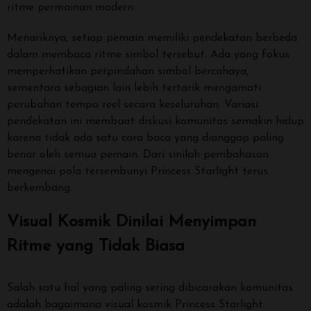
ritme permainan modern.
Menariknya, setiap pemain memiliki pendekatan berbeda
dalam membaca ritme simbol tersebut. Ada yang fokus
memperhatikan perpindahan simbol bercahaya,
sementara sebagian lain lebih tertarik mengamati
perubahan tempo reel secara keseluruhan. Variasi
pendekatan ini membuat diskusi komunitas semakin hidup
karena tidak ada satu cara baca yang dianggap paling
benar oleh semua pemain. Dari sinilah pembahasan
mengenai pola tersembunyi Princess Starlight terus
berkembang.
Visual Kosmik Dinilai Menyimpan
Ritme yang Tidak Biasa
Salah satu hal yang paling sering dibicarakan komunitas
adalah bagaimana visual kosmik Princess Starlight