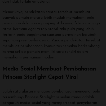
dan tidak terlalu emosional.
Menariknya, pendekatan santai tersebut membuat
banyak pemain merasa lebih mudah memahami pola
permainan dalam sesi panjang. Ada yang fokus menjaga
ritme bermain agar tetap stabil, ada pula yang lebih
tertarik pada bagaimana suasana permainan berubah
sepanjang sesi berlangsung. Variasi pendekatan tersebut
membuat pembahasan komunitas semakin berkembang
karena setiap pemain memiliki cara sendiri dalam
memahami permainan modern.
Media Sosial Membuat Pembahasan
Princess Starlight Cepat Viral
Salah satu alasan mengapa pembahasan mengenai pola
tersembunyi Princess Starlight semakin ramai adalah
pengaruh media sosial yang mempercepat penyebaran