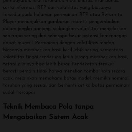
pembayaran, nilai taruhan, simbol khusus, fitur bonus,
serta informasi RTP dan volatilitas yang biasanya
tersedia pada halaman permainan. RTP atau Return to
Player menunjukkan gambaran teoretis pengembalian
dalam jangka panjang, sedangkan volatilitas menjelaskan
seberapa sering dan seberapa besar potensi kemenangan
dapat muncul. Permainan dengan volatilitas rendah
biasanya memberikan hasil kecil lebih sering, sementara
volatilitas tinggi cenderung lebih jarang memberikan hasil,
tetapi nilainya bisa lebih besar. Pendekatan terukur
berarti pemain tidak hanya menekan tombol spin secara
acak, melainkan memahami batas modal, memilih nominal
taruhan yang sesuai, dan berhenti ketika batas permainan
sudah tercapai.
Teknik Membaca Pola tanpa
Mengabaikan Sistem Acak