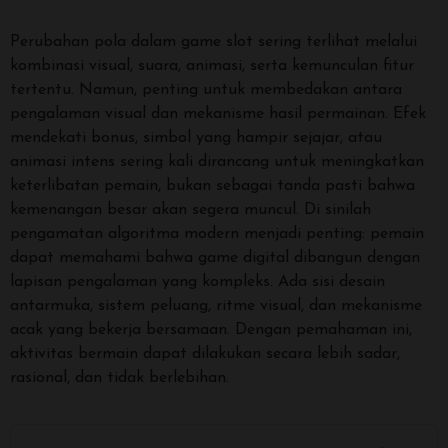
Perubahan pola dalam game slot sering terlihat melalui
kombinasi visual, suara, animasi, serta kemunculan fitur
tertentu. Namun, penting untuk membedakan antara
pengalaman visual dan mekanisme hasil permainan. Efek
mendekati bonus, simbol yang hampir sejajar, atau
animasi intens sering kali dirancang untuk meningkatkan
keterlibatan pemain, bukan sebagai tanda pasti bahwa
kemenangan besar akan segera muncul. Di sinilah
pengamatan algoritma modern menjadi penting: pemain
dapat memahami bahwa game digital dibangun dengan
lapisan pengalaman yang kompleks. Ada sisi desain
antarmuka, sistem peluang, ritme visual, dan mekanisme
acak yang bekerja bersamaan. Dengan pemahaman ini,
aktivitas bermain dapat dilakukan secara lebih sadar,
rasional, dan tidak berlebihan.