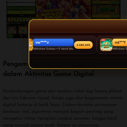
vw****v
nd***f
9.286
4.686.845
Withdraw Sukses • 6 menit lalu
Withdraw Sukse
Show More
Pengamatan Algoritma Sistem Modern
dalam Aktivitas Game Digital
Perkembangan game slot modern tidak lagi hanya dilihat
dari sisi hiburan visual, tetapi juga dari bagaimana sistem
digital bekerja di balik layar. Dalam konteks permainan
berbasis reel, algoritma menjadi bagian penting yang
mengatur ritme, tampilan simbol, animasi, hingga hasil
yang muncul secara acak. Sistem ini umumnya